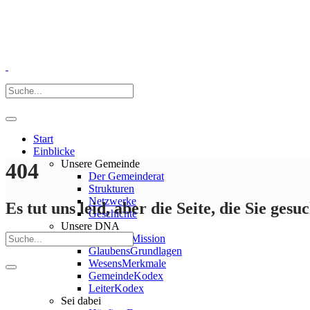
Start
Einblicke
Unsere Gemeinde
404
Der Gemeinderat
Strukturen
Netzwerke
Es tut uns leid, aber die Seite, die Sie gesuc
Geschichte
Unsere DNA
Vision & Mission
GlaubensGrundlagen
WesensMerkmale
GemeindeKodex
LeiterKodex
Sei dabei