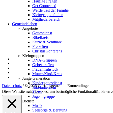
Häufige Fragen
Get Connected
Werde Teil der Familie
Kleingruppe finden
Mitgliederbereich
Gemeindeleben
Angebote
Gottesdienst
Bibelkreis
Kurse & Seminare
Freizeiten
ChristusKonferenz
Kleingruppen
DNA-Gruppen
Gebetstreffen
Frauenfrühstück
Mutter-Kind-Kreis
Junge Generation
Kindergottesdienst
Datenschutz
/ © 2025 Christusgemeinde Emmendingen
Bibelunterricht
Diese Website nutzt Cookies, um bestmögliche Funktionalität bieten
Teens
Jugendgruppe
Dienste
Musik
Seelsorge & Beratung